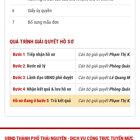
6
Giấy ủy quyền
7
Bổ sung mẫu đơn
QUÁ TRÌNH GIẢI QUYẾT HỒ SƠ
Bước 1
:
Tiếp nhận hồ sơ
Cán bộ giải quyết
Phạm Thị Kiều H
Bước 2
:
Bước xử lý
Cán bộ giải quyết
Phòng Quản Lý Đô
Bước 3
:
Lãnh đạo UBND phê duyệt
Cán bộ giải quyết
Lê Quang Minh
Bước 4
:
Nhận kết quả & lưu hồ sơ
Cán bộ giải quyết
Phòng Quản Lý Đô
Hồ sơ đang ở bước 5
:
Trả kết quả
Cán bộ giải quyết
Phạm Thị Kiều H
UBND THÀNH PHỐ THÁI NGUYÊN - DỊCH VỤ CÔNG TRỰC TUYẾN MỨC