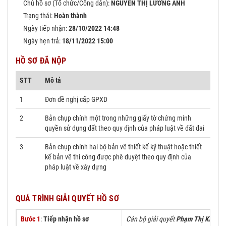
Chủ hồ sơ (Tổ chức/Công dân):
NGUYỄN THỊ LƯƠNG ANH
Trạng thái:
Hoàn thành
Ngày tiếp nhận:
28/10/2022 14:48
Ngày hẹn trả:
18/11/2022 15:00
HỒ SƠ ĐÃ NỘP
STT
Mô tả
1
Đơn đề nghị cấp GPXD
2
Bản chụp chính một trong những giấy tờ chứng minh
quyền sử dụng đất theo quy định của pháp luật về đất đai
3
Bản chụp chính hai bộ bản vẽ thiết kế kỹ thuật hoặc thiết
kế bản vẽ thi công được phê duyệt theo quy định của
pháp luật về xây dựng
QUÁ TRÌNH GIẢI QUYẾT HỒ SƠ
Bước 1
:
Tiếp nhận hồ sơ
Cán bộ giải quyết
Phạm Thị Kiều H