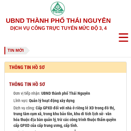
UBND THÀNH PHỐ THÁI NGUYÊN
DỊCH VỤ CÔNG TRỰC TUYẾN MỨC ĐỘ 3, 4
TIN MỚI
THÔNG TIN HỒ SƠ
THÔNG TIN HỒ SƠ
Đơn vị tiếp nhận:
UBND thành phố Thái Nguyên
Lĩnh vực:
Quản lý hoạt động xây dựng
Dịch vụ công:
Cấp GPXD đối với nhà ở riêng lẻ XD trong đô thị,
trung tâm cụm xã, trong khu bảo tồn, khu di tích lịch sử- văn
hóa thuộc địa bàn quản lý, trừ các công trình thuộc thẩm quyền
cấp GPXD của cấp trung ương, cấp tỉnh.