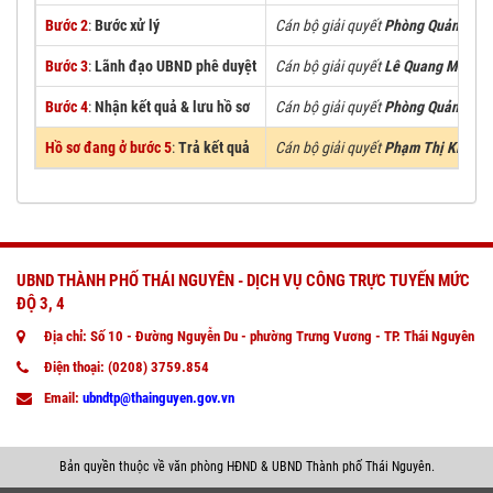
Bước 2
:
Bước xử lý
Cán bộ giải quyết
Phòng Quản Lý Đô
Bước 3
:
Lãnh đạo UBND phê duyệt
Cán bộ giải quyết
Lê Quang Minh
Bước 4
:
Nhận kết quả & lưu hồ sơ
Cán bộ giải quyết
Phòng Quản Lý Đô
Hồ sơ đang ở bước 5
:
Trả kết quả
Cán bộ giải quyết
Phạm Thị Kiều H
UBND THÀNH PHỐ THÁI NGUYÊN - DỊCH VỤ CÔNG TRỰC TUYẾN MỨC
ĐỘ 3, 4
Địa chỉ: Số 10 - Đường Nguyễn Du - phường Trưng Vương - TP. Thái Nguyên
Điện thoại: (0208) 3759.854
Email:
ubndtp@thainguyen.gov.vn
Bản quyền thuộc về văn phòng HĐND & UBND Thành phố Thái Nguyên.