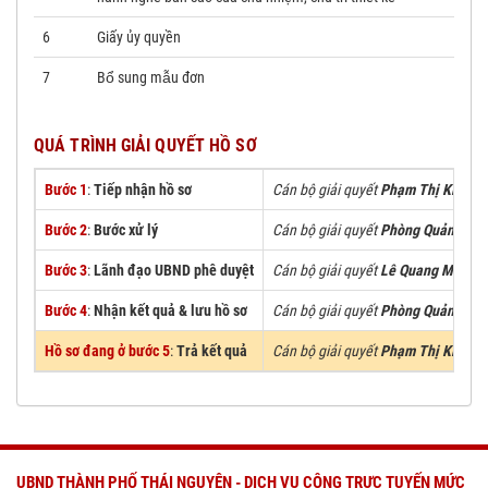
6
Giấy ủy quyền
7
Bổ sung mẫu đơn
QUÁ TRÌNH GIẢI QUYẾT HỒ SƠ
Bước 1
:
Tiếp nhận hồ sơ
Cán bộ giải quyết
Phạm Thị Kiều H
Bước 2
:
Bước xử lý
Cán bộ giải quyết
Phòng Quản Lý Đô
Bước 3
:
Lãnh đạo UBND phê duyệt
Cán bộ giải quyết
Lê Quang Minh
Bước 4
:
Nhận kết quả & lưu hồ sơ
Cán bộ giải quyết
Phòng Quản Lý Đô
Hồ sơ đang ở bước 5
:
Trả kết quả
Cán bộ giải quyết
Phạm Thị Kiều H
UBND THÀNH PHỐ THÁI NGUYÊN - DỊCH VỤ CÔNG TRỰC TUYẾN MỨC