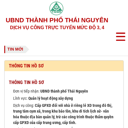
UBND THÀNH PHỐ THÁI NGUYÊN
DỊCH VỤ CÔNG TRỰC TUYẾN MỨC ĐỘ 3, 4
TIN MỚI
THÔNG TIN HỒ SƠ
THÔNG TIN HỒ SƠ
Đơn vị tiếp nhận:
UBND thành phố Thái Nguyên
Lĩnh vực:
Quản lý hoạt động xây dựng
Dịch vụ công:
Cấp GPXD đối với nhà ở riêng lẻ XD trong đô thị,
trung tâm cụm xã, trong khu bảo tồn, khu di tích lịch sử- văn
hóa thuộc địa bàn quản lý, trừ các công trình thuộc thẩm quyền
cấp GPXD của cấp trung ương, cấp tỉnh.