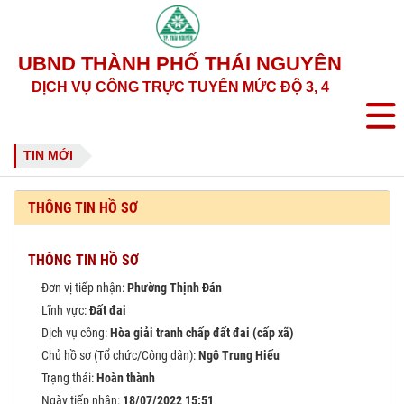
UBND THÀNH PHỐ THÁI NGUYÊN
DỊCH VỤ CÔNG TRỰC TUYẾN MỨC ĐỘ 3, 4
TIN MỚI
THÔNG TIN HỒ SƠ
THÔNG TIN HỒ SƠ
Đơn vị tiếp nhận:
Phường Thịnh Đán
Lĩnh vực:
Đất đai
Dịch vụ công:
Hòa giải tranh chấp đất đai (cấp xã)
Chủ hồ sơ (Tổ chức/Công dân):
Ngô Trung Hiếu
Trạng thái:
Hoàn thành
Ngày tiếp nhận:
18/07/2022 15:51