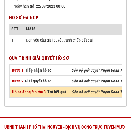
Ngày hẹn trả:
22/09/2022 08:00
HỒ SƠ ĐÃ NỘP
STT
Mô tả
1
Đơn yêu cầu giải quyết tranh chấp đất đai
QUÁ TRÌNH GIẢI QUYẾT HỒ SƠ
Bước 1
:
Tiếp nhận hồ sơ
Cán bộ giải quyết
Phạm Đoan Trang
Bước 2
:
Giải quyết hồ sơ
Cán bộ giải quyết
Phạm Đoan Trang
Hồ sơ đang ở bước 3
:
Trả kết quả
Cán bộ giải quyết
Phạm Đoan Trang
UBND THÀNH PHỐ THÁI NGUYÊN - DỊCH VỤ CÔNG TRỰC TUYẾN MỨC