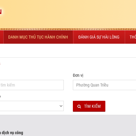
N
DANH MỤC THỦ TỤC HÀNH CHÍNH
ĐÁNH GIÁ SỰ HÀI LÒNG
TH
G
Đơn vị
ộ
TÌM KIẾM
 dịch vụ công