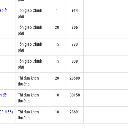
áo ở
Tôn giáo Chính
1
914
phủ
Tôn giáo Chính
20
806
phủ
Tôn giáo Chính
15
773
phủ
Tôn giáo Chính
15
839
phủ
Thi đua khen
20
28589
thưởng
ên đề
Thi đua khen
10
30158
thưởng
.00.H55)
Thi đua khen
10
28691
thưởng