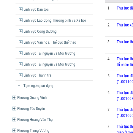
1
Thủ tục t
Lĩnh vực Dân tộc
Lĩnh vực Lao động Thương binh và Xã hội
2
Thủ tục x
Lĩnh vực Công thương
3
Thủ tục t
Lĩnh vực Văn hóa, Thể dục thể thao
Lĩnh vực Tài nguyên và Môi trường
4
Thủ tục t
Lĩnh vực Tài nguyên và Môi trường
tổ chức t
Lĩnh vực Thanh tra
5
Thủ tục đề
(1.00110
Tạm ngưng sử dụng
6
Thủ tục đề
Phường Quang Vinh
(1.00109
Phường Túc Duyên
7
Thủ tục đ
(1.00109
Phường Hoàng Văn Thụ
8
Thủ tục t
Phường Trưng Vương
giáo ở mộ