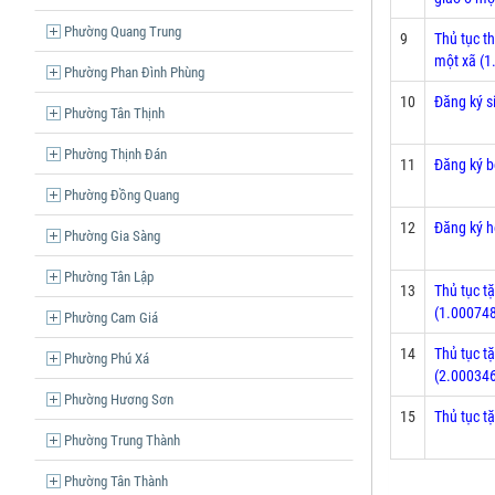
Phường Quang Trung
9
Thủ tục t
một xã (
Phường Phan Đình Phùng
10
Đăng ký s
Phường Tân Thịnh
Phường Thịnh Đán
11
Đăng ký b
Phường Đồng Quang
12
Đăng ký h
Phường Gia Sàng
Phường Tân Lập
13
Thủ tục t
(1.00074
Phường Cam Giá
14
Thủ tục t
Phường Phú Xá
(2.00034
Phường Hương Sơn
15
Thủ tục t
Phường Trung Thành
Phường Tân Thành