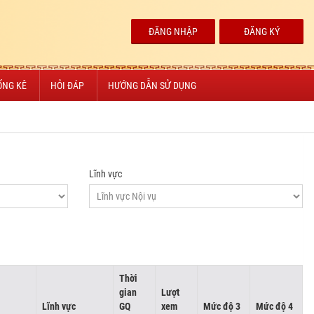
ĐĂNG NHẬP
ĐĂNG KÝ
ỐNG KÊ
HỎI ĐÁP
HƯỚNG DẪN SỬ DỤNG
Lĩnh vực
Thời
gian
Lượt
Lĩnh vực
GQ
xem
Mức độ 3
Mức độ 4