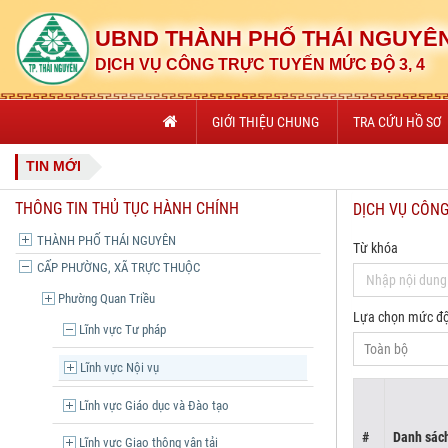
UBND THÀNH PHỐ THÁI NGUYÊ
DỊCH VỤ CÔNG TRỰC TUYẾN MỨC ĐỘ 3, 4
GIỚI THIỆU CHUNG
TRA CỨU HỒ SƠ
TIN MỚI
THÔNG TIN THỦ TỤC HÀNH CHÍNH
DỊCH VỤ CÔN
THÀNH PHỐ THÁI NGUYÊN
Từ khóa
CẤP PHƯỜNG, XÃ TRỰC THUỘC
Phường Quan Triều
Lựa chọn mức đ
Lĩnh vực Tư pháp
Lĩnh vực Nội vụ
Lĩnh vực Giáo dục và Đào tạo
#
Danh sách
Lĩnh vực Giao thông vận tải