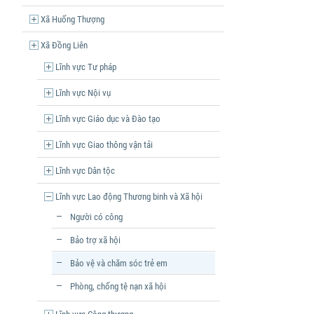
Xã Huống Thượng
Xã Đồng Liên
Lĩnh vực Tư pháp
Lĩnh vực Nội vụ
Lĩnh vực Giáo dục và Đào tạo
Lĩnh vực Giao thông vận tải
Lĩnh vực Dân tộc
Lĩnh vực Lao động Thương binh và Xã hội
Người có công
Bảo trợ xã hội
Bảo vệ và chăm sóc trẻ em
Phòng, chống tệ nạn xã hội