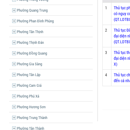
1
Thủ tục ph
Phường Quang Trung
có nguy cơ
(QT.LDTB
Phường Phan Đình Phùng
2
Thủ tục Đ
Phường Tân Thịnh
đại diện 
(QT.LDTB
Phường Thịnh Đán
3
Thủ tục t
Phường Đồng Quang
đại diện 
Phường Gia Sàng
X)
Phường Tân Lập
4
Thủ tục ch
đến cá nh
Phường Cam Giá
Phường Phú Xá
Phường Hương Sơn
Phường Trung Thành
Phường Tân Thành