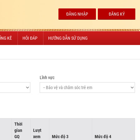
ĐĂNG NHẬP
ĐĂNG KÝ
ỐNG KÊ
HỎI ĐÁP
HƯỚNG DẪN SỬ DỤNG
Lĩnh vực
Thời
gian
Lượt
GQ
xem
Mức độ 3
Mức độ 4