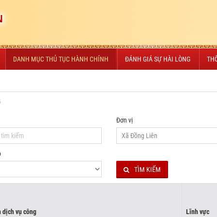
N
DANH MỤC THỦ TỤC HÀNH CHÍNH
ĐÁNH GIÁ SỰ HÀI LÒNG
TH
G
Đơn vị
ộ
TÌM KIẾM
 dịch vụ công
Lĩnh vực