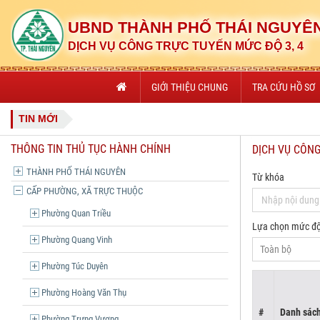
UBND THÀNH PHỐ THÁI NGUYÊ
DỊCH VỤ CÔNG TRỰC TUYẾN MỨC ĐỘ 3, 4
GIỚI THIỆU CHUNG
TRA CỨU HỒ SƠ
TIN MỚI
THÔNG TIN THỦ TỤC HÀNH CHÍNH
DỊCH VỤ CÔN
THÀNH PHỐ THÁI NGUYÊN
Từ khóa
CẤP PHƯỜNG, XÃ TRỰC THUỘC
Phường Quan Triều
Lựa chọn mức đ
Phường Quang Vinh
Phường Túc Duyên
Phường Hoàng Văn Thụ
#
Danh sách
Phường Trưng Vương